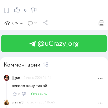
0
2,76 тыс
18
@uCrazy_org
Комментарии
18
()gun
6 июня 2007 16:45
весело хочу такой
Ответить
0
crash70
6 июня 2007 16:45