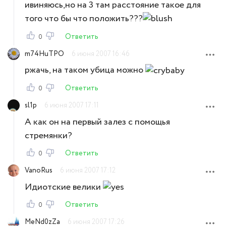
ивиняюсь,но на 3 там расстояние такое для
того что бы что положить???
Ответить
0
m74HuTPO
6 июня 2007 16:46
ржачь, на таком убица можно
Ответить
0
sl1p
6 июня 2007 17:11
А как он на первый залез с помощья
стремянки?
Ответить
0
VanoRus
6 июня 2007 17:12
Идиотские велики
Ответить
0
MeNd0zZa
6 июня 2007 17:26