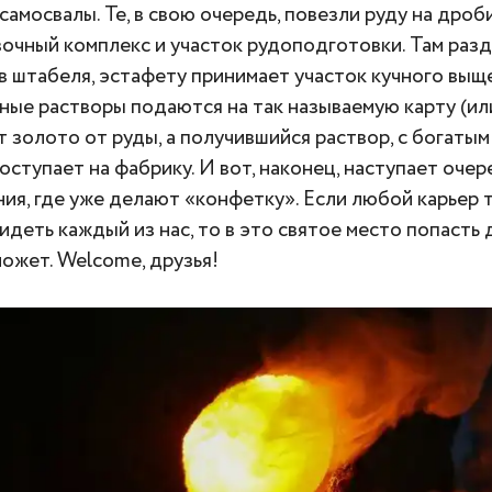
самосвалы. Те, в свою очередь, повезли руду на дроб
очный комплекс и участок рудоподготовки. Там разд
в штабеля, эстафету принимает участок кучного выще
ные растворы подаются на так называемую карту (или
 золото от руды, а получившийся раствор, с богаты
поступает на фабрику. И вот, наконец, наступает оче
ия, где уже делают «конфетку». Если любой карьер 
идеть каждый из нас, то в это святое место попасть 
ожет. Welcome, друзья!