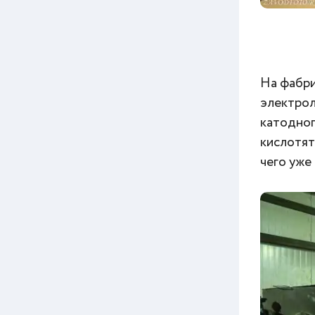
На фабри
электрол
катодног
кислотят
чего уже