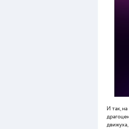
И так, н
драгоцен
движуха,