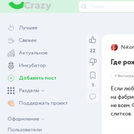
Лучшее
Свежее
Niko
Актуальное
22
Где ро
Инкубатор
Добавить пост
Фотогра
1
Разделы
Если люб
на фабри
Поддержать проект
не всем.
слитков.
Оформление
Пользователи