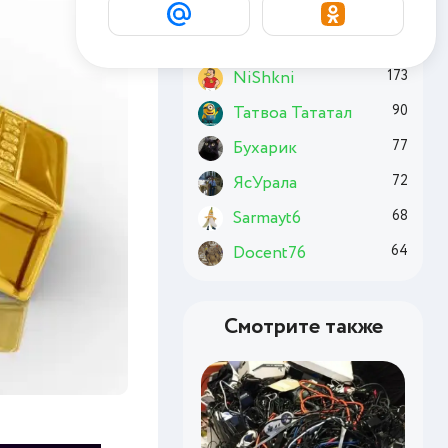
Basai
189
Chuzzle
176
NiShkni
173
Татвоа Тататал
90
Бухарик
77
ЯсУрала
72
Sarmayt6
68
Docent76
64
Смотрите также