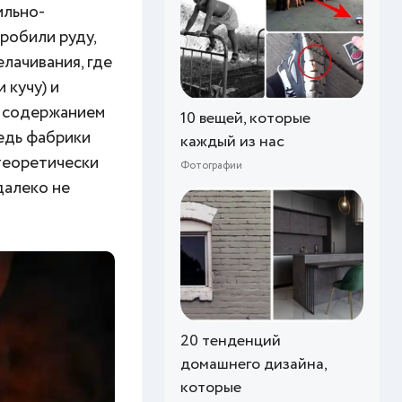
ильно-
робили руду,
лачивания, где
 кучу) и
м содержанием
10 вещей, которые
редь фабрики
каждый из нас
теоретически
Фотографии
далеко не
20 тенденций
домашнего дизайна,
которые