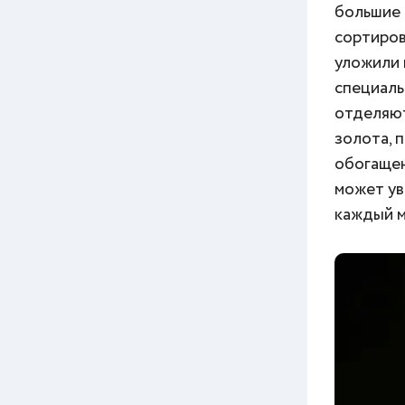
большие 
сортиров
уложили 
специаль
отделяют
золота, 
обогащен
может ув
каждый м