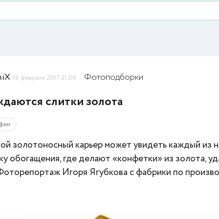
niX
Фотоподборки
16 февраля 2017 21:06
ждаются слитки золота
фии
ой золотоносный карьер может увидеть каждый из на
ку обогащения, где делают «конфетки» из золота, у
 Фоторепортаж Игоря Ягубкова с фабрики по произв