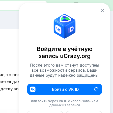
Авторизация
Сейчас онлайн
3 VIP`а
66 пользователей
Войдите в учётную
1092 гостя
запись uCrazy.org
Всего посетителей 1161
После этого вам станут доступны
Рекорд: 12737 посетителей
все возможности сервиса. Ваши
Установлен 22 апр 2026г. в 02:34
с, то попасть
данные будут надёжно защищены.
дастся далеко
Комментаторы недели
одству золотых
Войти с VK ID
Комсомолец
213
или войти через VK ID с использованием
данных из сервиса
Евгений114
196