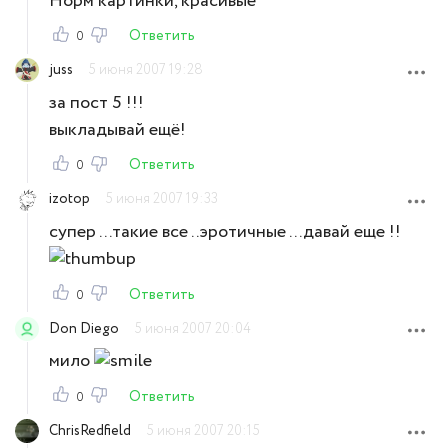
Норм картинки, красивые
Ответить
0
juss
5 июня 2007 19:28
за пост 5 !!!
выкладывай ещё!
Ответить
0
izotop
5 июня 2007 19:33
супер ...такие все ..эротичные ...давай еще !!
Ответить
0
Don Diego
5 июня 2007 20:04
мило
Ответить
0
ChrisRedfield
5 июня 2007 20:15