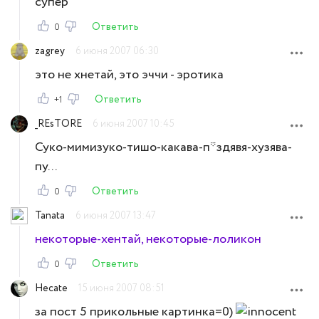
супер
Ответить
0
zagrey
6 июня 2007 06:30
это не хнетай, это эччи - эротика
Ответить
+1
_REsTORE
6 июня 2007 10:45
Суко-мимизуко-тишо-какава-п*здявя-хузява-
пу...
Ответить
0
Tanata
6 июня 2007 13:47
некоторые-хентай, некоторые-лоликон
Ответить
0
Hecate
15 июня 2007 08:51
за пост 5 прикольные картинка=0)