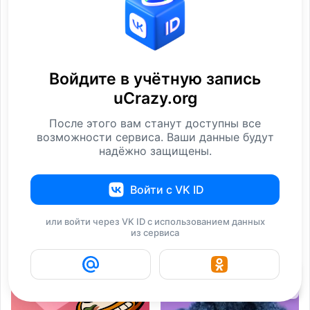
Вы не поверите, что это
Мозг отказывается
картины, а не
верить, что это не
Фотографии
Фотографии
Войдите в учётную запись
uCrazy.org
После этого вам станут доступны все
возможности сервиса. Ваши данные будут
надёжно защищены.
Как думаете, что делаем
Не знаю, как быть?
Войти с VK ID
мы все, хотя
Смущает возраст
Reddit
Возраст
или войти через VK ID с использованием данных
из сервиса
19