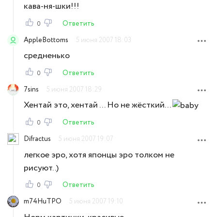
кава-ня-шки!!!
Ответить
0
AppleBottoms
5 июня 2007 18:03
средненько
Ответить
0
7sins
5 июня 2007 18:29
Хентай это, хентай ... Но не жёсткий...
Ответить
0
Difractus
5 июня 2007 19:07
легкое эро, хотя японцы эро толком не
рисуют..)
Ответить
0
m74HuTPO
5 июня 2007 19:10