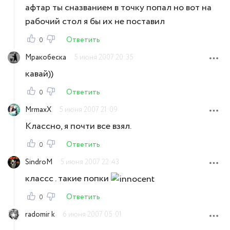
афтар ты сназванием в точку попал но вот на
рабочий стол я бы их не поставил
Ответить
0
Мракобеска
5 июня 2007 20:35
кавай))
Ответить
0
MrmaxX
5 июня 2007 21:09
Классно, я почти все взял.
Ответить
0
SindroM
5 июня 2007 22:43
классс . такие попки
Ответить
0
radomir k
6 июня 2007 05:01