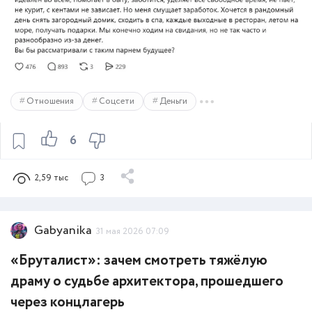
Отношения
Соцсети
Деньги
6
2,59 тыс
3
Gabyanika
31 мая 2026 07:09
«Бруталист»: зачем смотреть тяжёлую
драму о судьбе архитектора, прошедшего
через концлагерь