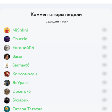
Комментаторы недели
подводим итоги
NiShkni
xx
Chuzzle
xx
Евгений114
xx
Basai
xx
Sarmayt6
xx
Комсомолец
xx
ЯсУрала
xx
Docent76
xx
Бухарик
xx
Татвоа Тататал
xx