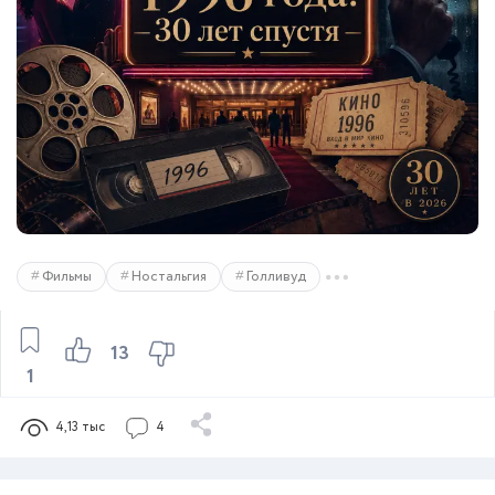
Фильмы
Ностальгия
Голливуд
13
1
4,13 тыс
4