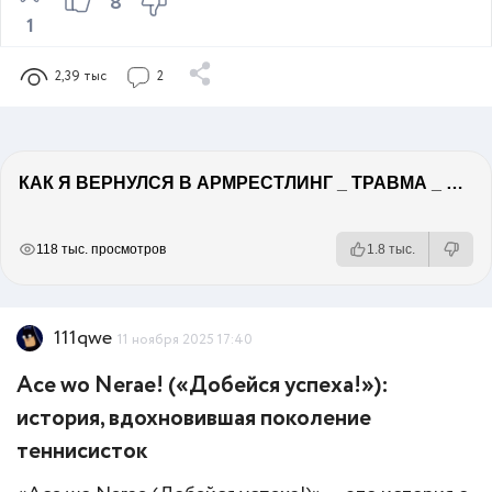
8
1
2,39 тыс
2
КАК Я ВЕРНУЛСЯ В АРМРЕСТЛИНГ _ ТРАВМА _ РУКОСЕЧКА
РЕКЛАМА
РЕКЛАМА
РЕКЛАМА
РЕКЛАМА
118 тыс. просмотров
1.8 тыс.
111qwe
11 ноября 2025 17:40
Ace wo Nerae! («Добейся успеха!»):
история, вдохновившая поколение
теннисисток