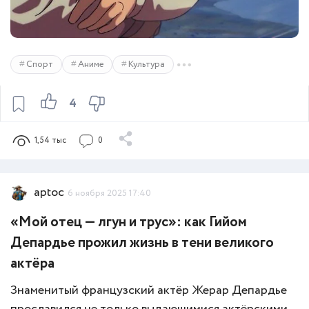
Спорт
Аниме
Культура
4
1,54 тыс
0
aptoc
6 ноября 2025 17:40
«Мой отец — лгун и трус»: как Гийом
Депардье прожил жизнь в тени великого
актёра
Знаменитый французский актёр Жерар Депардье
прославился не только выдающимися актёрскими