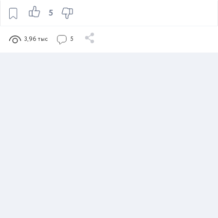
5
3,96 тыс
5