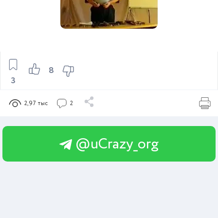
8
3
2,97 тыс
2
@uCrazy_org