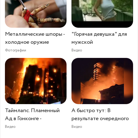
Металлические шпоры -
"Горячая девушка" для
холодное оружие
мужской
Фотографии
Видео
Таймлапс. Пламенный
А быстро тут: В
Ад в Гонконге -
результате очередного
Видео
Видео