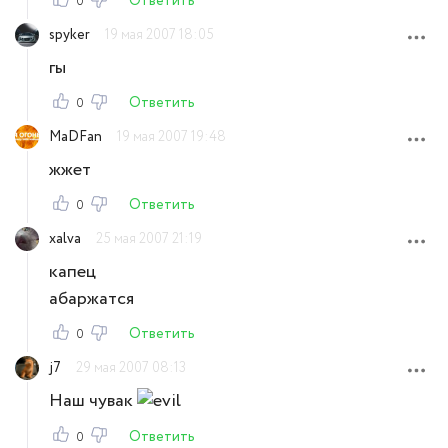
Ответить
0
spyker
19 мая 2007 18:05
гы
Ответить
0
MaDFan
19 мая 2007 19:48
жжет
Ответить
0
xalva
25 мая 2007 21:19
капец
абаржатся
Ответить
0
j7
29 мая 2007 08:13
Наш чувак
Ответить
0