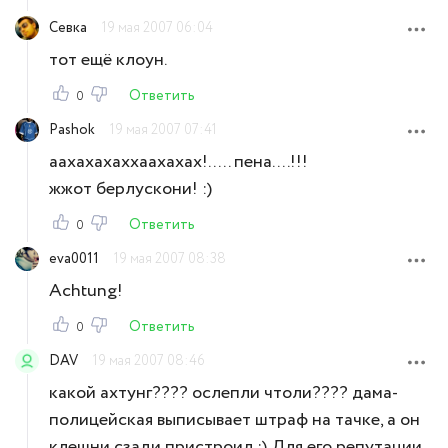
Севка
19 мая 2007 06:04
тот ещё клоун.
Ответить
0
Pashok
19 мая 2007 07:41
аахахахаххаахахах!..... пена....!!!
жжот берлускони! :)
Ответить
0
eva0011
19 мая 2007 08:38
Achtung!
Ответить
0
DAV
19 мая 2007 08:46
какой ахтунг???? ослепли чтоли???? дама-
полицейская выписывает штраф на тачке, а он
клешни сзади пристроил :) Для его репутации