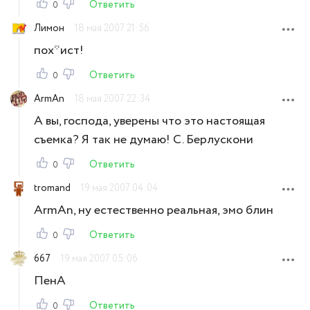
Ответить
0
Лимон
18 мая 2007 21:56
пох*ист!
Ответить
0
ArmAn
18 мая 2007 22:34
А вы, господа, уверены что это настоящая
съемка? Я так не думаю! С. Берлускони
Ответить
0
tromand
19 мая 2007 04:04
ArmAn, ну естественно реальная, эмо блин
Ответить
0
667
19 мая 2007 05:06
ПенА
Ответить
0