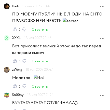
Badi
18 мая 2007 20:44
ПО MОЕMУ ПУБЛИЧНЫЕ ЛЮДИ НА ЕНТО
ПРАВОФФ НЕИМЕЮТЬ
Ответить
0
XXXL
18 мая 2007 20:46
Вот приколист великий этож надо так перед
камерами выжеч
Ответить
0
zWerg
18 мая 2007 20:47
Молоток !
Ответить
0
Sn00py
18 мая 2007 21:24
БУУГАГААГАГАГ ОТЛИЧНААА))