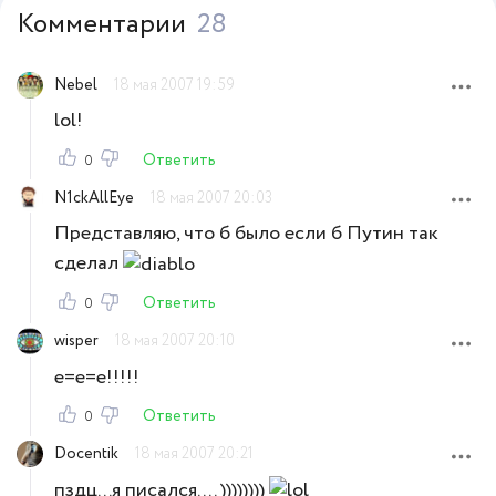
Комментарии
28
Nebel
18 мая 2007 19:59
lol!
Ответить
0
N1ckAllEye
18 мая 2007 20:03
Представляю, что б было если б Путин так
сделал
Ответить
0
wisper
18 мая 2007 20:10
е=е=е!!!!!
Ответить
0
Docentik
18 мая 2007 20:21
пздц...я писался.... ))))))))