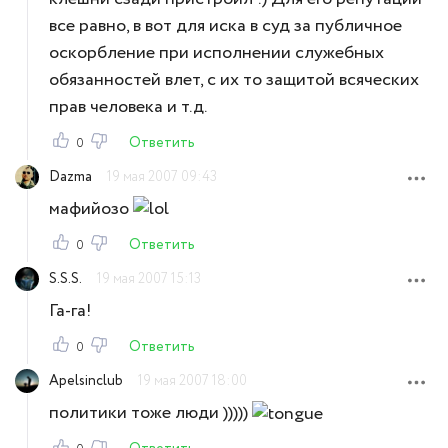
все равно, в вот для иска в суд за публичное
оскорбление при исполнении служебных
обязанностей влет, с их то защитой всяческих
прав человека и т.д.
Ответить
0
Dazma
19 мая 2007 09:43
мафийозо
Ответить
0
S.S.S.
19 мая 2007 15:13
Га-га!
Ответить
0
Apelsinclub
19 мая 2007 18:00
политики тоже люди )))))