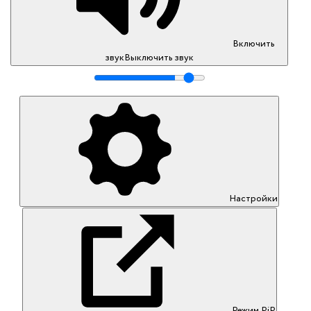
Включить
звук
Выключить звук
Настройки
Режим PiP