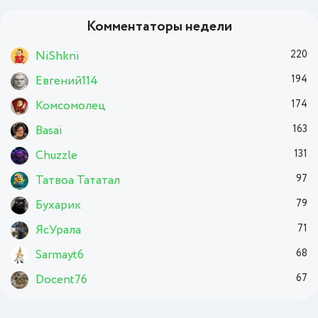
Комментаторы недели
NiShkni
220
Евгений114
194
Комсомолец
174
Basai
163
Chuzzle
131
Татвоа Тататал
97
Бухарик
79
ЯсУрала
71
Sarmayt6
68
Docent76
67