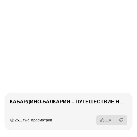
КАБАРДИНО-БАЛКАРИЯ – ПУТЕШЕСТВИЕ НА КАВКАЗ часть 3
РЕКЛАМА
РЕКЛАМА
РЕКЛАМА
25.1 тыс. просмотров
114