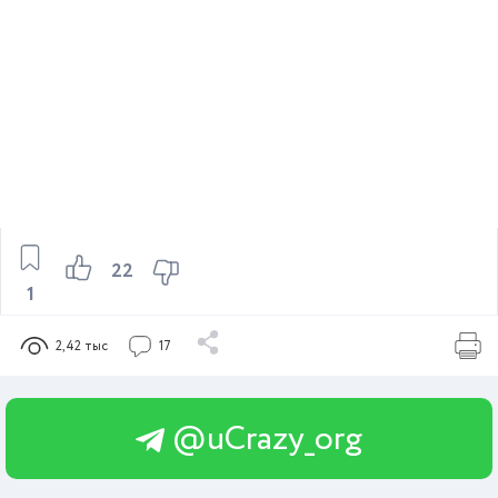
22
1
2,42 тыс
17
@uCrazy_org