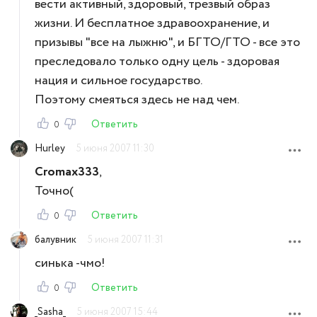
вести активный, здоровый, трезвый образ
жизни. И бесплатное здравоохранение, и
призывы "все на лыжню", и БГТО/ГТО - все это
преследовало только одну цель - здоровая
нация и сильное государство.
Поэтому смеяться здесь не над чем.
Ответить
0
Hurley
5 июня 2007 11:30
Cromax333
,
Точно(
Ответить
0
балувник
5 июня 2007 11:31
синька -чмо!
Ответить
0
_Sasha_
5 июня 2007 15:44