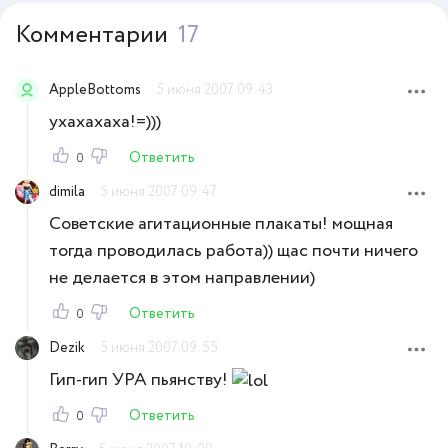
Комментарии
17
AppleBottoms
5 июня 2007 09:43
ухахахаха!=)))
Ответить
0
dimila
5 июня 2007 09:47
Советские агитационные плакаты! мощная
тогда проводилась работа)) щас почти ничего
не делается в этом направлении)
Ответить
0
Dezik
5 июня 2007 09:55
Гип-гип УРА пьянству!
Ответить
0