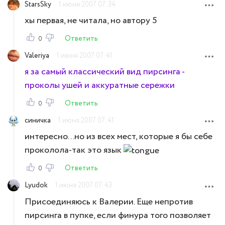
StarsSky
1 июня 2007 07:34
хы первая, не читала, но автору 5
Ответить
0
Valeriya
1 июня 2007 07:41
я за самый классический вид пирсинга -
проколы ушей и аккуратные сережки
Ответить
0
синичка
1 июня 2007 07:41
интересно...но из всех мест, которые я бы себе
проколола-так это язык
Ответить
0
Lyudok
1 июня 2007 07:43
Присоединяюсь к Валерии. Еще непротив
пирсинга в пупке, если финура того позволяет