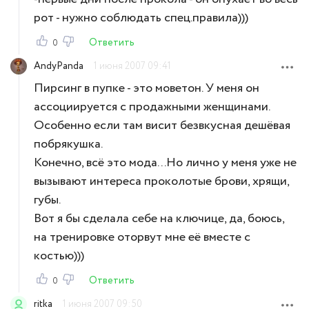
рот - нужно соблюдать спец.правила)))
Ответить
0
AndyPanda
1 июня 2007 09:41
Пирсинг в пупке - это моветон. У меня он
ассоциируется с продажными женщинами.
Особенно если там висит безвкусная дешёвая
побрякушка.
Конечно, всё это мода...Но лично у меня уже не
вызывают интереса проколотые брови, хрящи,
губы.
Вот я бы сделала себе на ключице, да, боюсь,
на тренировке оторвут мне её вместе с
костью)))
Ответить
0
ritka
1 июня 2007 09:50