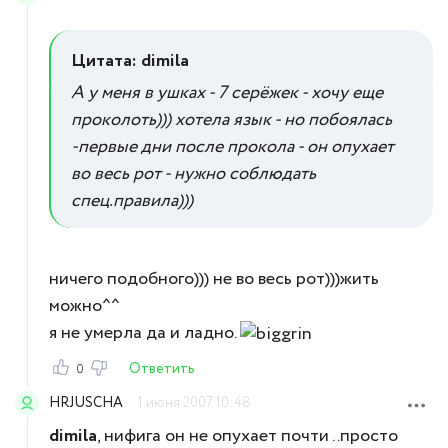
Цитата: dimila
А у меня в ушках - 7 серёжек - хочу еще
проколоть))) хотела язык - но побоялась
-первые дни после прокола - он опухает
во весь рот - нужно соблюдать
спец.правила)))
ничего подобного))) не во весь рот)))жить
можно^^
я не умерла да и ладно.
Ответить
0
HRJUSCHA
1 июня 2007 10:48
dimila
, нифига он не опухает почти ..просто