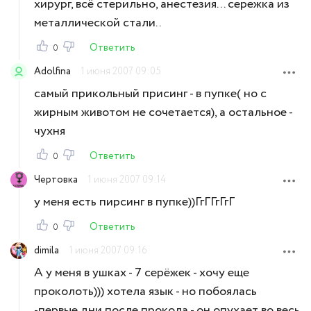
хирург, всё стерильно, анестезия... сережка из
металлической стали..
Ответить
0
Adolfina
1 июня 2007 09:05
самый прикольный присинг - в пупке( но с
жирным животом не сочетается), а остальное -
чухня
Ответить
0
Чертовка
1 июня 2007 09:14
у меня есть пирсинг в пупке))ГгГГгГгГ
Ответить
0
dimila
1 июня 2007 09:16
А у меня в ушках - 7 серёжек - хочу еще
проколоть))) хотела язык - но побоялась
-первые дни после прокола - он опухает во весь