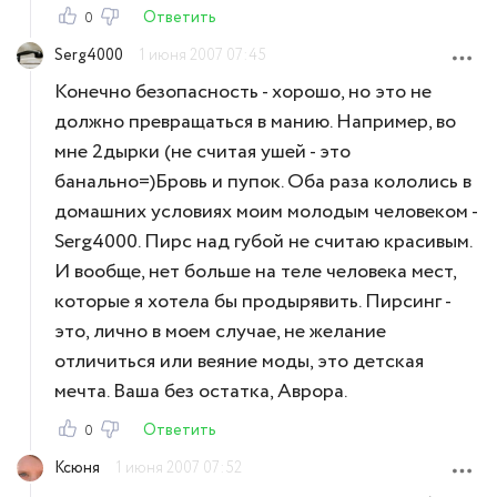
Ответить
0
Serg4000
1 июня 2007 07:45
Конечно безопасность - хорошо, но это не
должно превращаться в манию. Например, во
мне 2дырки (не считая ушей - это
банально=)Бровь и пупок. Оба раза кололись в
домашних условиях моим молодым человеком -
Serg4000. Пирс над губой не считаю красивым.
И вообще, нет больше на теле человека мест,
которые я хотела бы продырявить. Пирсинг -
это, лично в моем случае, не желание
отличиться или веяние моды, это детская
мечта. Ваша без остатка, Аврора.
Ответить
0
Ксюня
1 июня 2007 07:52