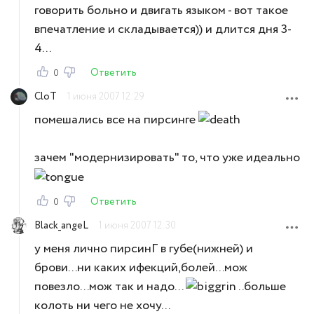
говорить больно и двигать языком - вот такое
впечатление и складывается)) и длится дня 3-
4...
Ответить
0
CloT
1 июня 2007 12:29
помешались все на пирсинге
зачем "модернизировать" то, что уже идеально
Ответить
0
Black_angeL
1 июня 2007 12:30
у меня лично пирсинГ в губе(нижней) и
брови...ни каких ифекций,болей...мож
повезло...мож так и надо...
..больше
колоть ни чего не хочу...