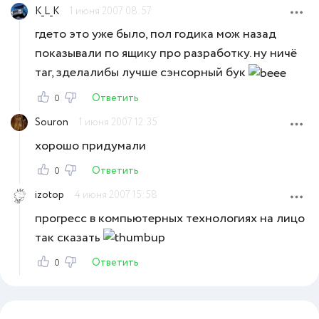
K_L_K
1 июня 2007 08:57
гдето это уже было, пол годика мож назад
показывали по ящику про разработку. ну ничё
таг, зделалибы лучше сэнсорный бук
Ответить
0
Souron
1 июня 2007 12:35
хорошо придумали
Ответить
0
izotop
4 июня 2007 15:58
прогресс в компьютерных технологиях на лицо
так сказать
Ответить
0