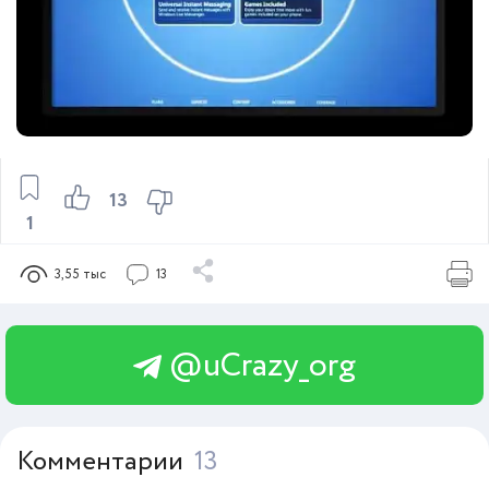
13
1
3,55 тыс
13
@uCrazy_org
Комментарии
13