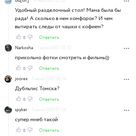
Gu[off]
31 мая 2007 22:22
Удобный разделочный стол! Мама была бы
рада! А сколько в нем комфорок? И чем
вытирать следы от чашки с кофием?
Ответить
0
Narkosha
1 июня 2007 01:52
прикольно фотки смотреть и фильмы))
Ответить
0
joorex
1 июня 2007 06:16
Дубльгис Томска?
Ответить
0
spyker
1 июня 2007 07:24
супер мнеб такой
Ответить
0