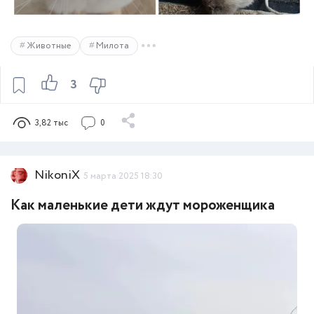
Животные
Милота
3
3,82 тыс
0
NikoniX
5 марта 2025 18:30
Как маленькие дети ждут мороженщика