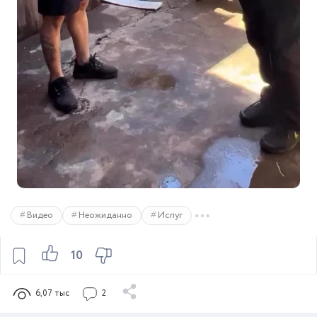
Видео
Неожиданно
Испуг
10
6,07 тыс
2