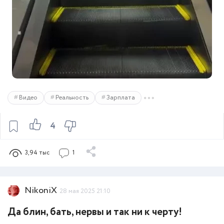
Видео
Реальность
Зарплата
4
3,94 тыс
1
NikoniX
28 мая 2025 21:10
Да блин, бать, нервы и так ни к черту!