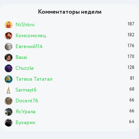
Комментаторы недели
NiShkni
187
Комсомолец
182
Евгений114
176
Basai
170
Chuzzle
128
Татвоа Тататал
81
Sarmayt6
68
Docent76
66
ЯсУрала
66
Бухарик
64