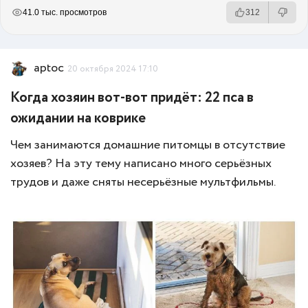
РЕКЛАМА
РЕКЛАМА
РЕКЛАМА
41.0 тыс. просмотров
312
aptoc
20 октября 2024 17:10
Когда хозяин вот-вот придёт: 22 пса в
ожидании на коврике
Чем занимаются домашние питомцы в отсутствие
хозяев? На эту тему написано много серьёзных
трудов и даже сняты несерьёзные мультфильмы.