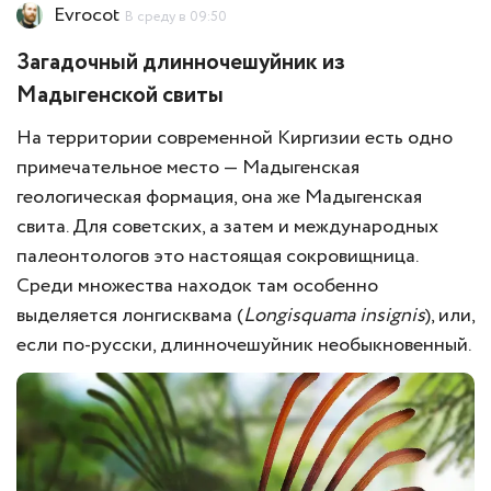
Evrocot
В среду в 09:50
Загадочный длинночешуйник из
Мадыгенской свиты
На территории современной Киргизии есть одно
примечательное место — Мадыгенская
геологическая формация, она же Мадыгенская
свита. Для советских, а затем и международных
палеонтологов это настоящая сокровищница.
Среди множества находок там особенно
выделяется лонгисквама (
Longisquama insignis
), или,
если по-русски, длинночешуйник необыкновенный.