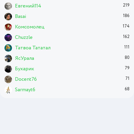
Евгений114
219
Basai
186
Комсомолец
174
Chuzzle
162
Татвоа Тататал
111
ЯсУрала
80
Бухарик
79
Docent76
71
Sarmayt6
68