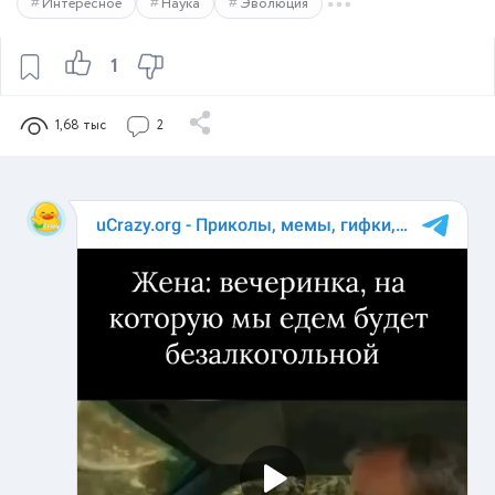
Интересное
Наука
Эволюция
1
1,68 тыс
2