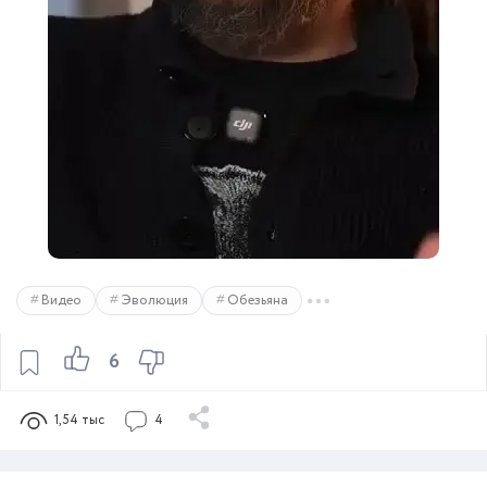
Видео
Эволюция
Обезьяна
6
1,54 тыс
4