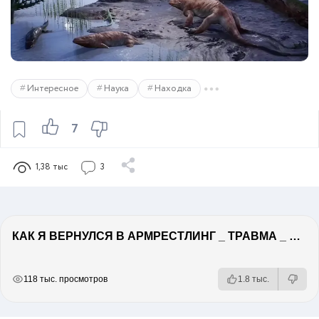
Интересное
Наука
Находка
7
1,38 тыс
3
КАК Я ВЕРНУЛСЯ В АРМРЕСТЛИНГ _ ТРАВМА _ РУКОСЕЧКА
РЕКЛАМА
РЕКЛАМА
РЕКЛАМА
РЕКЛАМА
118 тыс. просмотров
1.8 тыс.