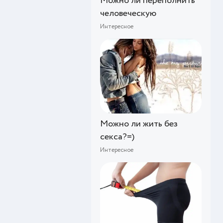
Можно ли переполнить
человеческую
Интересное
Можно ли жить без
секса?=)
Интересное