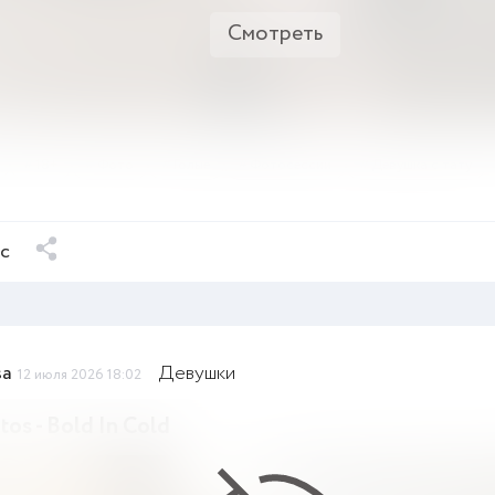
Смотреть
18+
Фото
Голые
Фотосессии
Девушка с тату
ыс
sa
Девушки
12 июля 2026 18:02
tos - Bold In Cold