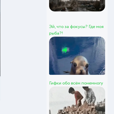
Эй, что за фокусы? Где моя
рыба?!
Гифки обо всём понемногу