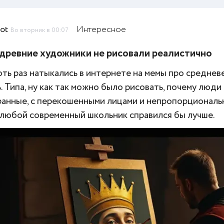
ot
Интересное
Во вторник в 00:07
древние художники не рисовали реалистично
оть раз натыкались в интернете на мемы про средне
. Типа, ну как так можно было рисовать, почему люди
ранные, с перекошенными лицами и непропорциональ
 любой современный школьник справился бы лучше.