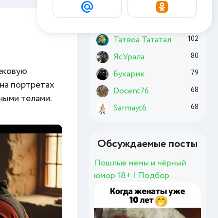
Комсомолец
174
Chuzzle
162
Татвоа Тататал
102
ЯсУрала
80
вековую
Бухарик
79
 на портретах
Docent76
68
ными телами.
Sarmayt6
68
Обсуждаемые посты
Пошлые мемы и чёрный
юмор 18+ | Подбор...