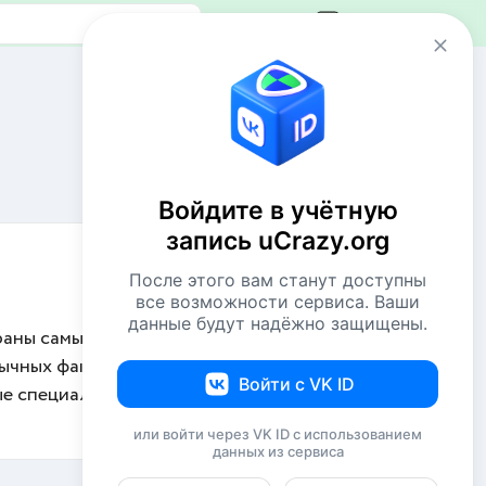
Авторизация
Сейчас онлайн
46 пользователей
722 гостя
Войдите в учётную
Всего посетителей 768
запись uCrazy.org
Рекорд: 12737 посетителей
Установлен 22 апр 2026г. в 02:34
После этого вам станут доступны
все возможности сервиса. Ваши
данные будут надёжно защищены.
раны самые
Комментаторы недели
бычных фактов,
NiShkni
220
Войти с VK ID
ые специально
Евгений114
208
или войти через VK ID с использованием
данных из сервиса
Basai
176