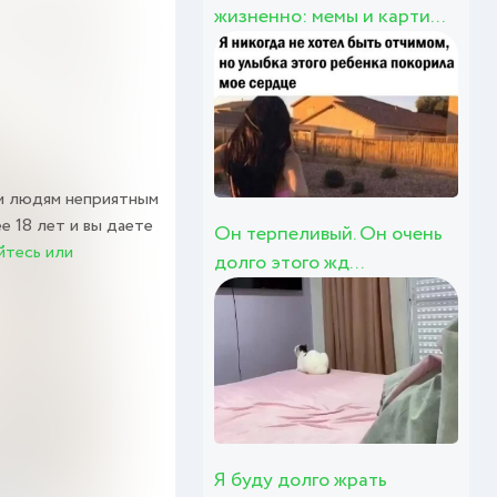
жизненно: мемы и карти...
м людям неприятным
е 18 лет и вы даете
Он терпеливый. Он очень
йтесь или
долго этого жд...
Я буду долго жрать