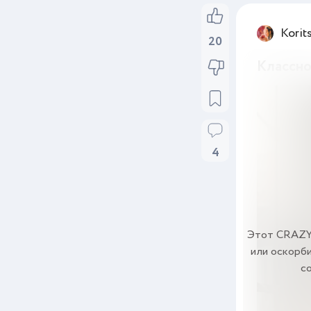
Korit
20
Классн
4
Этот CRAZY 
или оскорби
с