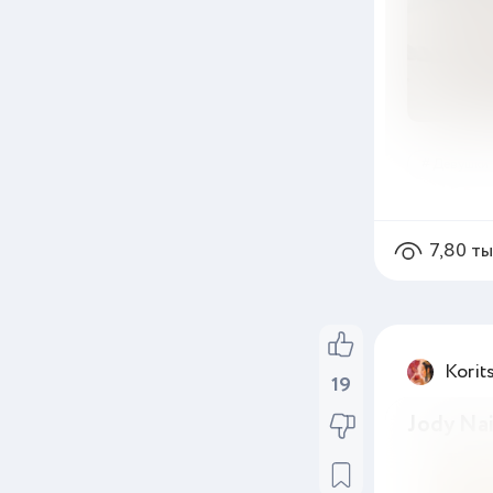
Девушки
7,80 т
Korit
19
Jody Nai