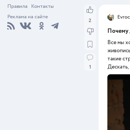
Правила
Контакты
Реклама на сайте
Evroc
2
Почему 
Все мы х
живопись
такие ст
Дескать,
1