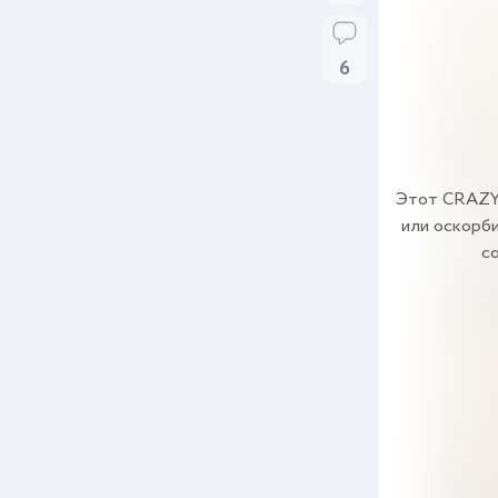
6
Этот CRAZY 
или оскорби
с