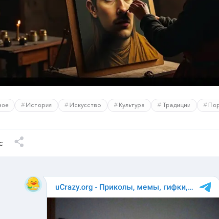
ное
История
Искусство
Культура
Традиции
По
с